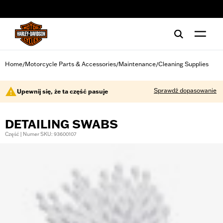
web accessibility
Home
Motorcycle Parts & Accessories
Maintenance
Cleaning Supplies
/
/
/
Sprawdź dopasowanie
Upewnij się, że ta część pasuje
DETAILING SWABS
Część | Numer SKU: 93600107