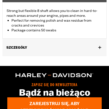
Strong but flexible 8 shaft allows you to clean in hard-to-
reach areas around your engine, pipes and more.
Perfect for removing polish and wax residue from
cracks and crevices
Package contains 50 swabs
SZCZEGÓŁY
Universal Fitment.
Recommended Usage:
Hard-to-reach areas near engine, pipes
and more
Sold In Units:
Each
In the Box:
50 swabs
ZAPISZ SIĘ DO NEWSLETTERA
Bądź na bieżąco
ZAREJESTRUJ SIĘ, ABY