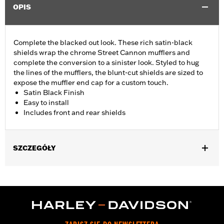
OPIS
Complete the blacked out look. These rich satin-black
shields wrap the chrome Street Cannon mufflers and
complete the conversion to a sinister look. Styled to hug
the lines of the mufflers, the blunt-cut shields are sized to
expose the muffler end cap for a custom touch.
Satin Black Finish
Easy to install
Includes front and rear shields
SZCZEGÓŁY
Fits 18-'24 FLFB, FLFBS, FLSL, FXBB, FXBR, FXBRS, FXLR,
FXLRS, FXST and '21-'24 FXBBS models equipped with
Screamin’ Eagle® Street Cannon Mufflers P/N 64900690 or
64900691.
Installation Instructions