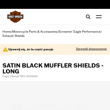
web accessibility
Home
Motorcycle Parts & Accessories
Screamin' Eagle Performance
/
/
/
Exhaust Shields
Sprawdź dopasowanie
Upewnij się, że ta część pasuje
SATIN BLACK MUFFLER SHIELDS -
LONG
Część | Numer SKU: 65400461