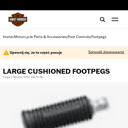
web accessibility
Home
Motorcycle Parts & Accessories
Foot Controls
Footpegs
/
/
/
Sprawdź dopasowanie
Upewnij się, że ta część pasuje
LARGE CUSHIONED FOOTPEGS
Część | Numer SKU: 49110-98