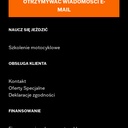
OTRZYMYWAĆ WIADOMOŚCI E-
In the Box:
Left and right footpegs and all necessary mounting
MAIL
hardware
WARRANTY:
1 year limited warranty – Go to
www.h-
d.com/warranty
for full details
NAUCZ SIĘ JEŹDZIĆ
Szkolenie motocyklowe
OBSŁUGA KLIENTA
Kontakt
Oferty Specjalne
Deklaracje zgodności
FINANSOWANIE