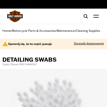
web accessibility
Home
Motorcycle Parts & Accessories
Maintenance
Cleaning Supplies
/
/
/
Sprawdź dopasowanie
Upewnij się, że ta część pasuje
DETAILING SWABS
Część | Numer SKU: 93600107