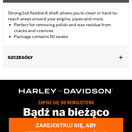
Strong but flexible 8 shaft allows you to clean in hard-to-
reach areas around your engine, pipes and more.
Perfect for removing polish and wax residue from
cracks and crevices
Package contains 50 swabs
SZCZEGÓŁY
Universal Fitment.
Recommended Usage:
Hard-to-reach areas near engine, pipes
and more
Sold In Units:
Each
In the Box:
50 swabs
ZAPISZ SIĘ DO NEWSLETTERA
Bądź na bieżąco
ZAREJESTRUJ SIĘ, ABY