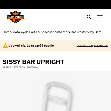
web accessibility
Home
Motorcycle Parts & Accessories
Seats & Backrests
Sissy Bars
/
/
/
Sprawdź dopasowanie
Upewnij się, że ta część pasuje
SISSY BAR UPRIGHT
Część | Numer SKU: 52300283