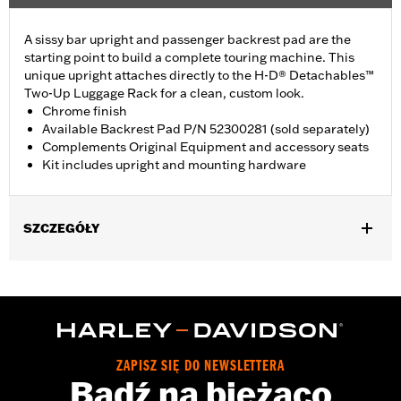
A sissy bar upright and passenger backrest pad are the
starting point to build a complete touring machine. This
unique upright attaches directly to the H-D® Detachables™
Two-Up Luggage Rack for a clean, custom look.
Chrome finish
Available Backrest Pad P/N 52300281 (sold separately)
Complements Original Equipment and accessory seats
Kit includes upright and mounting hardware
SZCZEGÓŁY
Fits '15-later XG models (except XG750A). Requires separate
purchase of DockiNg Hardware Kit P/N 52300285.
Installation Instructions
Shape:
Round Bar
Sold Separately:
Detachable Luggage Rack and Backrest Pad
ZAPISZ SIĘ DO NEWSLETTERA
Height:
8 Inches
Bądź na bieżąco
Sold In Units:
Each