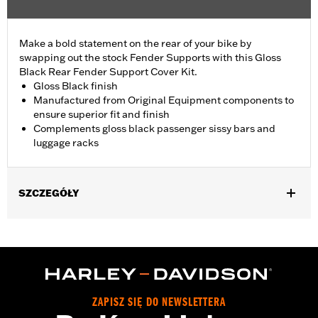
Make a bold statement on the rear of your bike by
swapping out the stock Fender Supports with this Gloss
Black Rear Fender Support Cover Kit.
Gloss Black finish
Manufactured from Original Equipment components to
ensure superior fit and finish
Complements gloss black passenger sissy bars and
luggage racks
SZCZEGÓŁY
Fits '18-later FLDE, FLHC, FLHCS and '24 FLI models.
Installation Instructions
Sold In Units:
Pair
In the Box:
Left and right fender support covers, mounting
hardware and installation instructions
ZAPISZ SIĘ DO NEWSLETTERA
WARRANTY:
1 year limited warranty – Go to
www.h-