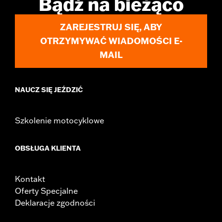
Bądź na bieżąco
d.com/warranty
for full details
ZAREJESTRUJ SIĘ, ABY
OTRZYMYWAĆ WIADOMOŚCI E-
MAIL
NAUCZ SIĘ JEŹDZIĆ
Szkolenie motocyklowe
OBSŁUGA KLIENTA
Kontakt
Oferty Specjalne
Deklaracje zgodności