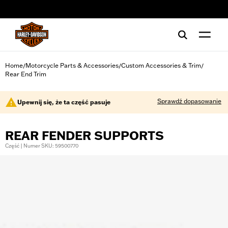
web accessibility
Home
Motorcycle Parts & Accessories
Custom Accessories & Trim
/
/
/
Rear End Trim
Sprawdź dopasowanie
Upewnij się, że ta część pasuje
REAR FENDER SUPPORTS
Część | Numer SKU: 59500770