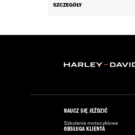
SZCZEGÓŁY
Fits '06-'07 VRSC™ models.
Position On Bike:
Front
Sold In Units:
Pair
In the Box:
One set of brake pads
NAUCZ SIĘ JEŹDZIĆ
Szkolenie motocyklowe
OBSŁUGA KLIENTA