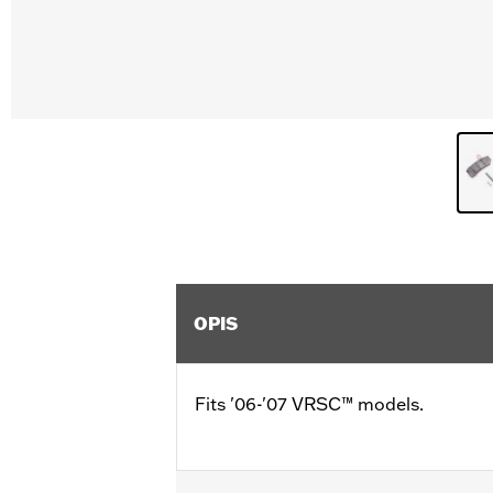
OPIS
Fits '06-'07 VRSC™ models.