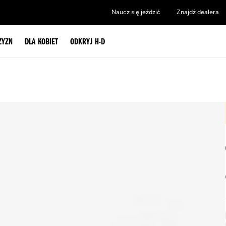
Naucz się jeździć
Znajdź dealera
ZYZN
DLA KOBIET
ODKRYJ H-D