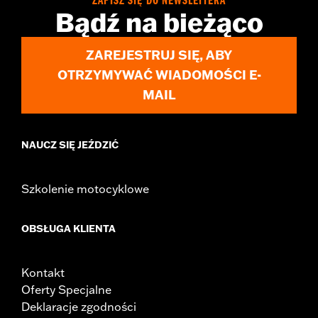
ZAPISZ SIĘ DO NEWSLETTERA
d.com/warranty
for full details
Bądź na bieżąco
ZAREJESTRUJ SIĘ, ABY
OTRZYMYWAĆ WIADOMOŚCI E-
MAIL
NAUCZ SIĘ JEŹDZIĆ
Szkolenie motocyklowe
OBSŁUGA KLIENTA
Kontakt
Oferty Specjalne
Deklaracje zgodności