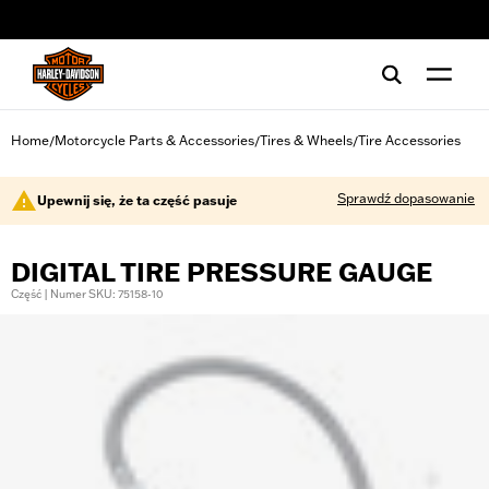
web accessibility
Home
Motorcycle Parts & Accessories
Tires & Wheels
Tire Accessories
/
/
/
Sprawdź dopasowanie
Upewnij się, że ta część pasuje
DIGITAL TIRE PRESSURE GAUGE
Część | Numer SKU: 75158-10