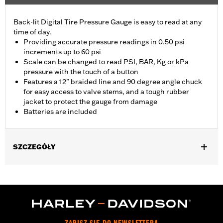
Back-lit Digital Tire Pressure Gauge is easy to read at any
time of day.
Providing accurate pressure readings in 0.50 psi
increments up to 60 psi
Scale can be changed to read PSI, BAR, Kg or kPa
pressure with the touch of a button
Features a 12" braided line and 90 degree angle chuck
for easy access to valve stems, and a tough rubber
jacket to protect the gauge from damage
Batteries are included
SZCZEGÓŁY
Universal
Installation Instructions
Sold In Units:
Each
In the Box:
Gauge only
WARRANTY:
1 year limited warranty – Go to
www.h-