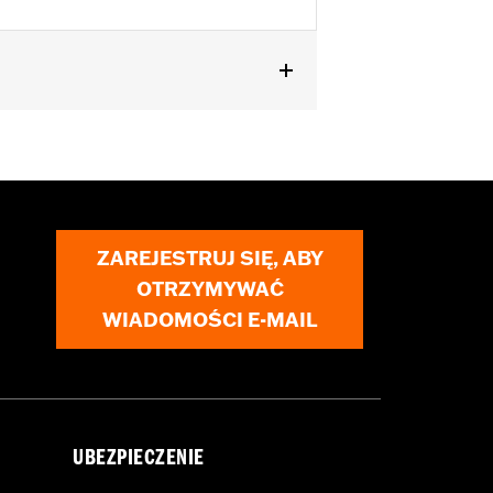
Also fits ’18-later Softail models
'23-later FLHFB, '24-later FLTRXSTSE,
 passenger pillion pads. Pad height
ZAREJESTRUJ SIĘ, ABY
OTRZYMYWAĆ
WIADOMOŚCI E-MAIL
UBEZPIECZENIE