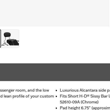
passenger room, and the low
Luxurious Alcantara side p
nd lean profile of your custom
Fits Short H-D® Sissy Bar
52610-09A (Chrome)
Pad height 6.75" (approxim