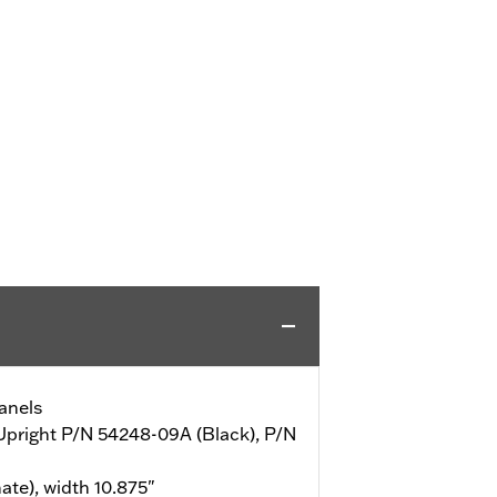
anels
 Upright P/N 54248-09A (Black), P/N
ate), width 10.875"