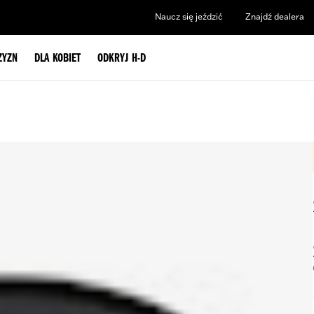
Naucz się jeździć
Znajdź dealera
ZYZN
DLA KOBIET
ODKRYJ H-D