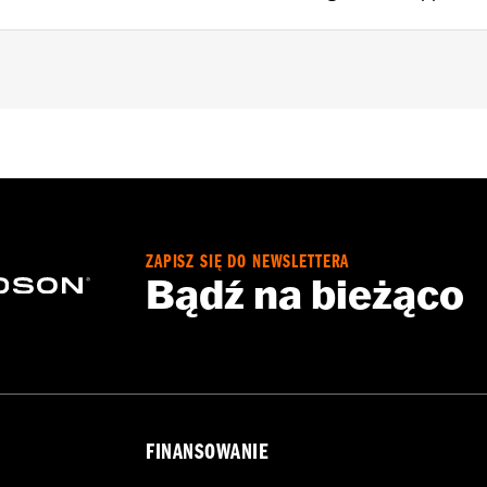
Sissy Bar Upright P/N 52935-04A, 52610-09A or 54248-09A. 
t Holdfast Sissy Bar Uprights. Does not fit '21-later FLH, 
ater FLHXL, FLHXLSE and FLTRXL models or seats with tall
ZAPISZ SIĘ DO NEWSLETTERA
Bądź na bieżąco
ion instructions
FINANSOWANIE