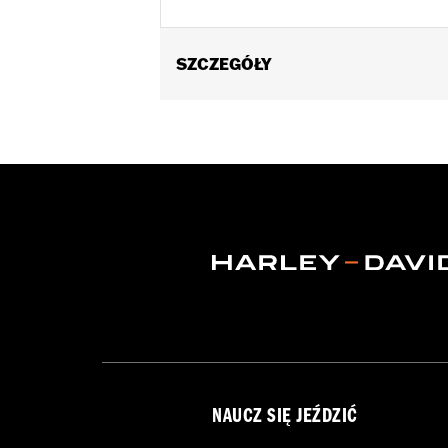
SZCZEGÓŁY
Fits Short H-D Detachables Passenger 
equipped with Short or Standard Heigh
'25-later FLHXU, FLTRXRRSE and '26-l
6.5" width 10.5".
Installation Instructions
Rider Position:
Passenger
Height:
6.75 Inches
Sold In Units:
Each
Material:
Vinyl
Width:
10.88 Inches
In the Box:
Backrest pad and installat
NAUCZ SIĘ JEŹDZIĆ