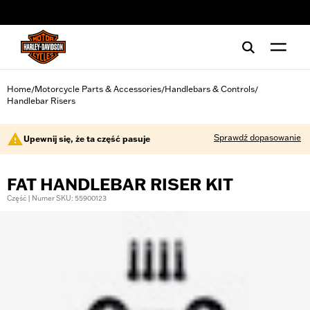
web accessibility
Home
Motorcycle Parts & Accessories
Handlebars & Controls
/
/
/
Handlebar Risers
Sprawdź dopasowanie
Upewnij się, że ta część pasuje
FAT HANDLEBAR RISER KIT
Część | Numer SKU: 55900123