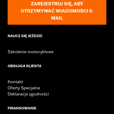
ZAREJESTRUJ SIĘ, ABY
d.com/warranty
for full details
OTRZYMYWAĆ WIADOMOŚCI E-
MAIL
NAUCZ SIĘ JEŹDZIĆ
Szkolenie motocyklowe
OBSŁUGA KLIENTA
Kontakt
Oferty Specjalne
Deklaracje zgodności
FINANSOWANIE