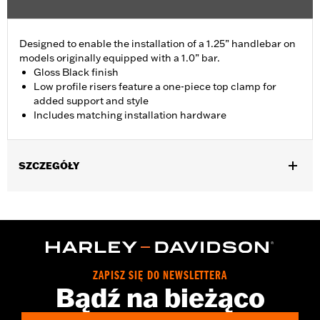
Designed to enable the installation of a 1.25” handlebar on
models originally equipped with a 1.0” bar.
Gloss Black finish
Low profile risers feature a one-piece top clamp for
added support and style
Includes matching installation hardware
SZCZEGÓŁY
Fits '18-'24 FLDE, FLFB, FLFBS, FLHC, FLHCS, FLSB, FLSL,
FXLR and '24 FLI models.
Installation Instructions
Sold In Units:
Each
Material:
Aluminum Top Clamp and Risers
ZAPISZ SIĘ DO NEWSLETTERA
In the Box:
Top clamp, risers (2), screws (4), spacer (2),
Bądź na bieżąco
installation instructions
WARRANTY:
1 year limited warranty – Go to
www.h-