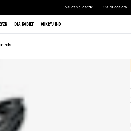
Naucz się jeździć
Znajdź dealera
ZYZN
DLA KOBIET
ODKRYJ H-D
ntrols