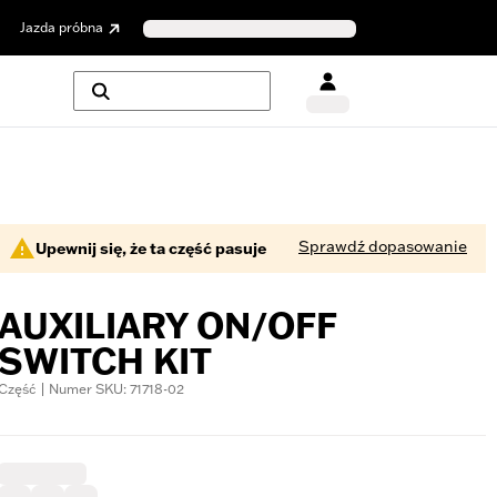
Jazda próbna
Sprawdź dopasowanie
Upewnij się, że ta część pasuje
AUXILIARY ON/OFF
SWITCH KIT
Część | Numer SKU: 71718-02