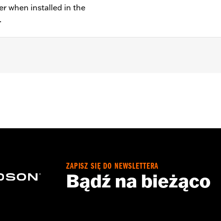
er when installed in the
.
ing Kits P/N 70255-02B, 70256-02, 70213-02C and 70248-02
y Switch Housing
witch cap
– Go to
www.h-d.com/warranty
for full details
ZAPISZ SIĘ DO NEWSLETTERA
Bądź na bieżąco