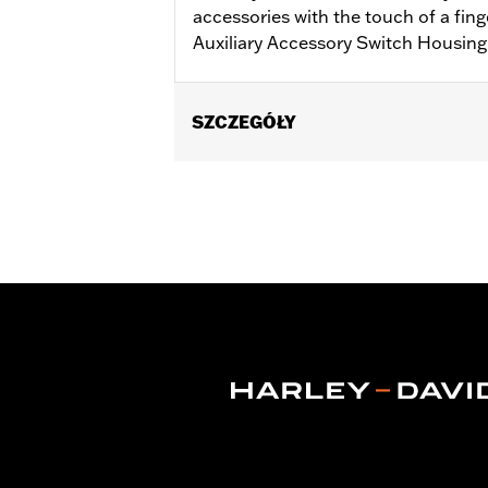
accessories with the touch of a fing
Auxiliary Accessory Switch Housing
SZCZEGÓŁY
Fits Auxiliary Accessory Switch Hous
Installation Instructions
Sold Separately:
Auxiliary Accessor
Sold In Units:
Each
In the Box:
On/off switch and black s
WARRANTY:
1 year limited warranty 