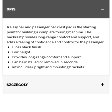
OPIS
A sissy bar and passenger backrest pad is the starting
point for building a complete touring machine. The
backrest provides long-range comfort and support, and
adds a feeling of confidence and control for the passenger.
Gloss black finish
Low height
Provides long-range comfort and support
Can be installed or removed in seconds
Kit includes upright and mounting brackets
SZCZEGÓŁY
Fits '09-later Touring models (except '25-later FLTRXRRSE)
equipped with required Docking Hardware Kits. '09-later
Touring models equipped with rigid-mount Tour-Pak® luggage
require purchase of appropriate H-D® Detachables™ Tour-Pak®