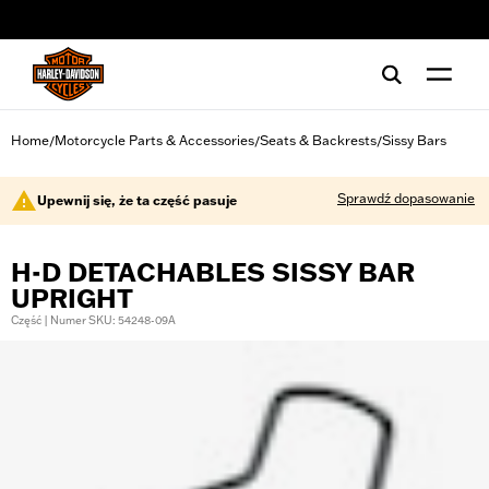
web accessibility
Home
Motorcycle Parts & Accessories
Seats & Backrests
Sissy Bars
/
/
/
Sprawdź dopasowanie
Upewnij się, że ta część pasuje
H-D DETACHABLES SISSY BAR
UPRIGHT
Część | Numer SKU: 54248-09A