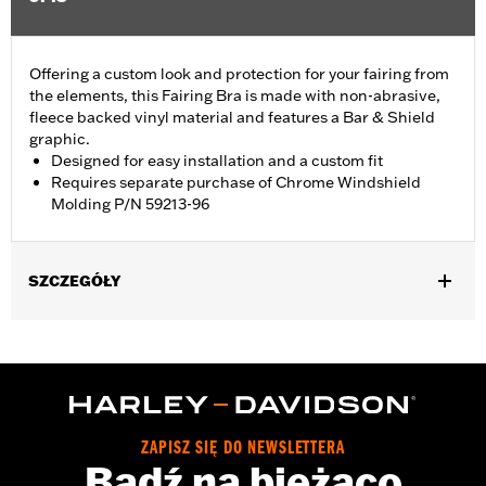
Offering a custom look and protection for your fairing from
the elements, this Fairing Bra is made with non-abrasive,
fleece backed vinyl material and features a Bar & Shield
graphic.
Designed for easy installation and a custom fit
Requires separate purchase of Chrome Windshield
Molding P/N 59213-96
SZCZEGÓŁY
Fits '96-'13 Electra Glide®, Street Glide® and Trike models.
Requires separate purchase of Chrome Windshield Molding P/N
59213-96.
Installation Instructions
Sold In Units:
Each
ZAPISZ SIĘ DO NEWSLETTERA
Material:
Vinyl
Bądź na bieżąco
In the Box:
Fairing bra