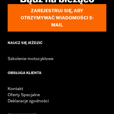
WARRANTY:
1 year limited warranty – Go to
www.h-
ZAREJESTRUJ SIĘ, ABY
d.com/warranty
for full details
OTRZYMYWAĆ WIADOMOŚCI E-
MAIL
NAUCZ SIĘ JEŹDZIĆ
Szkolenie motocyklowe
OBSŁUGA KLIENTA
Kontakt
Oferty Specjalne
Deklaracje zgodności