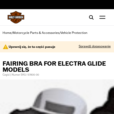
web accessibility
Home
Motorcycle Parts & Accessories
Vehicle Protection
/
/
Sprawdź dopasowanie
Upewnij się, że ta część pasuje
FAIRING BRA FOR ELECTRA GLIDE
MODELS
Część | Numer SKU: 57800-00