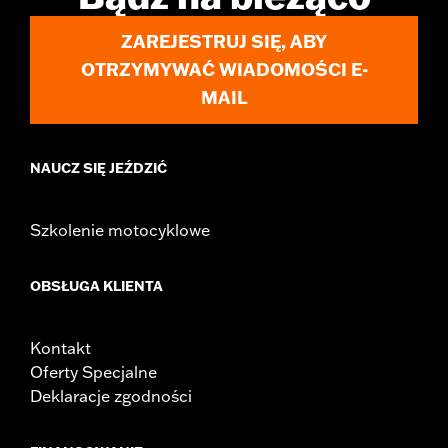
In the Box:
Front and rear lever and chrome hardware
ZAREJESTRUJ SIĘ, ABY
WARRANTY:
1 year limited warranty – Go to
www.h-
OTRZYMYWAĆ WIADOMOŚCI E-
d.com/warranty
for full details
MAIL
NAUCZ SIĘ JEŹDZIĆ
Szkolenie motocyklowe
OBSŁUGA KLIENTA
Kontakt
Oferty Specjalne
Deklaracje zgodności