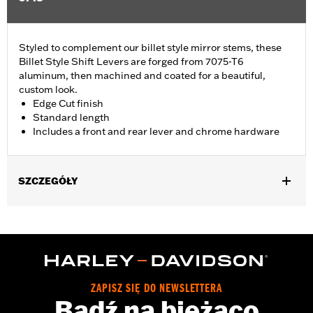
Styled to complement our billet style mirror stems, these
Billet Style Shift Levers are forged from 7075-T6
aluminum, then machined and coated for a beautiful,
custom look.
Edge Cut finish
Standard length
Includes a front and rear lever and chrome hardware
SZCZEGÓŁY
Fits '86-'17 FL Softail®, '88-later Touring (except '25-later
FLTRXRRSE) and '08-later Trike models.
Installation Instructions
Collection:
Edge Cut
Sold Separately:
Shifter pegs
ZAPISZ SIĘ DO NEWSLETTERA
Sold In Units:
Each
Bądź na bieżąco
Material:
6061-T6 Aluminum