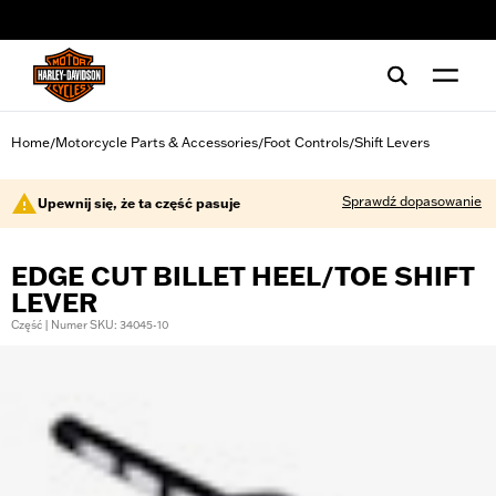
web accessibility
Home
Motorcycle Parts & Accessories
Foot Controls
Shift Levers
/
/
/
Sprawdź dopasowanie
Upewnij się, że ta część pasuje
EDGE CUT BILLET HEEL/TOE SHIFT
LEVER
Część | Numer SKU: 34045-10