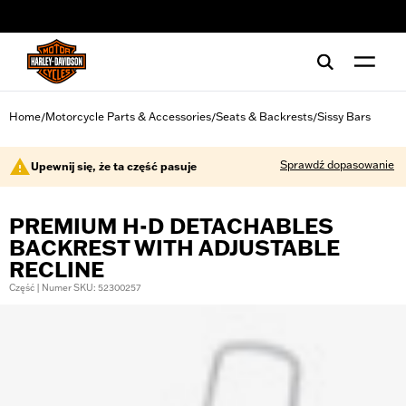
web accessibility
Home
Motorcycle Parts & Accessories
Seats & Backrests
Sissy Bars
/
/
/
Sprawdź dopasowanie
Upewnij się, że ta część pasuje
PREMIUM H-D DETACHABLES
BACKREST WITH ADJUSTABLE
RECLINE
Część | Numer SKU: 52300257