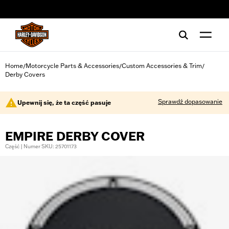
web accessibility
Home
Motorcycle Parts & Accessories
Custom Accessories & Trim
/
/
/
Derby Covers
Sprawdź dopasowanie
Upewnij się, że ta część pasuje
EMPIRE DERBY COVER
Część | Numer SKU: 25701173