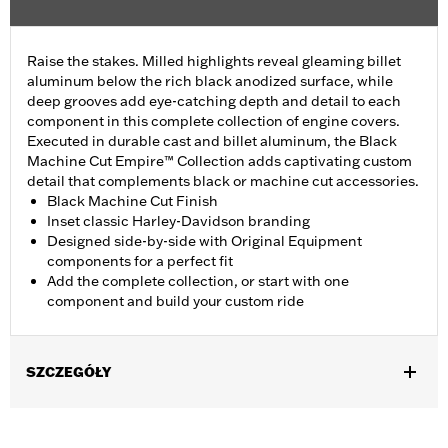
Raise the stakes. Milled highlights reveal gleaming billet
aluminum below the rich black anodized surface, while
deep grooves add eye-catching depth and detail to each
component in this complete collection of engine covers.
Executed in durable cast and billet aluminum, the Black
Machine Cut Empire™ Collection adds captivating custom
detail that complements black or machine cut accessories.
Black Machine Cut Finish
Inset classic Harley-Davidson branding
Designed side-by-side with Original Equipment
components for a perfect fit
Add the complete collection, or start with one
component and build your custom ride
SZCZEGÓŁY
Fits ’16-later Touring (except '25-later FLTRXRRSE) and Trike
and ’15-later FLHTCUL and FLHTKL models. Also fits ’07-later