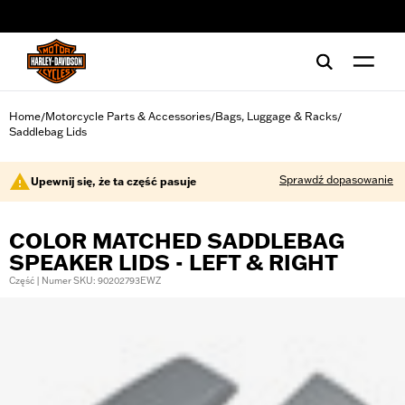
web accessibility
Home
Motorcycle Parts & Accessories
Bags, Luggage & Racks
/
/
/
Saddlebag Lids
Sprawdź dopasowanie
Upewnij się, że ta część pasuje
COLOR MATCHED SADDLEBAG
SPEAKER LIDS - LEFT & RIGHT
Część | Numer SKU: 90202793EWZ