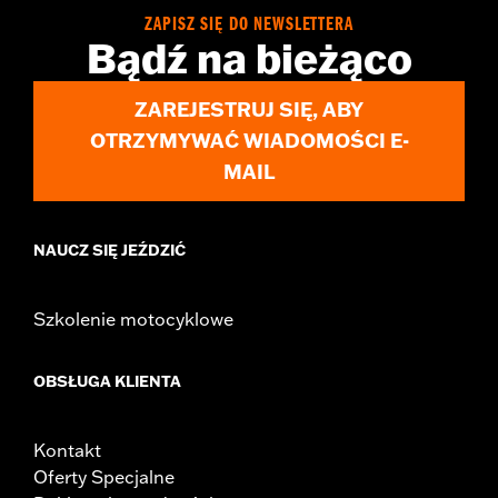
Sold Separately:
Saddlebag Speaker Kit
ZAPISZ SIĘ DO NEWSLETTERA
Bądź na bieżąco
Sold In Units:
Pair
In the Box:
Left & Right Saddlebag Speaker Lids only
ZAREJESTRUJ SIĘ, ABY
OTRZYMYWAĆ WIADOMOŚCI E-
MAIL
NAUCZ SIĘ JEŹDZIĆ
Szkolenie motocyklowe
OBSŁUGA KLIENTA
Kontakt
Oferty Specjalne