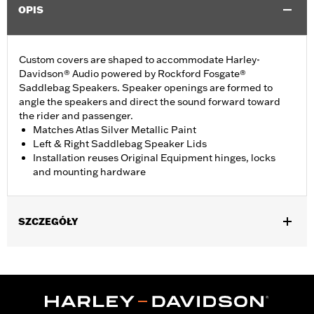
OPIS
Custom covers are shaped to accommodate Harley-
Davidson® Audio powered by Rockford Fosgate®
Saddlebag Speakers. Speaker openings are formed to
angle the speakers and direct the sound forward toward
the rider and passenger.
Matches Atlas Silver Metallic Paint
Left & Right Saddlebag Speaker Lids
Installation reuses Original Equipment hinges, locks
and mounting hardware
SZCZEGÓŁY
Fits ’23-later FLHXSE and FLTRXSE, '24-later FLHX, FLTRX, and
FLTRXSTSE, '25-later FLHXU, '26-later FLHXL, FLHXLSE,
FLHXLSE and FLTRXL models equipped with Harley-Davidson
Audio powered by Rockford Fosgate Saddlebag Speaker Kit P/N
76001291, 76001292, or 76001299.