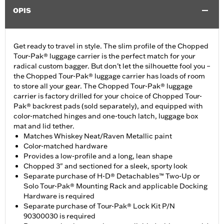
OPIS
Get ready to travel in style. The slim profile of the Chopped
Tour-Pak® luggage carrier is the perfect match for your
radical custom bagger. But don’t let the silhouette fool you –
the Chopped Tour-Pak® luggage carrier has loads of room
to store all your gear. The Chopped Tour-Pak® luggage
carrier is factory drilled for your choice of Chopped Tour-
Pak® backrest pads (sold separately), and equipped with
color-matched hinges and one-touch latch, luggage box
mat and lid tether.
Matches Whiskey Neat/Raven Metallic paint
Color-matched hardware
Provides a low-profile and a long, lean shape
Chopped 3" and sectioned for a sleek, sporty look
Separate purchase of H-D® Detachables™ Two-Up or
Solo Tour-Pak® Mounting Rack and applicable Docking
Hardware is required
Separate purchase of Tour-Pak® Lock Kit P/N
90300030 is required