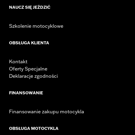
Height:
10.7 Inches
NAUCZ SIĘ JEŹDZIĆ
Sold In Units:
Each
Length:
21.6 Inches
Width:
25.9 Inches
Szkolenie motocyklowe
In the Box:
Tour-Pak and installation instructions
OBSŁUGA KLIENTA
Kontakt
Oferty Specjalne
Deklaracje zgodności
FINANSOWANIE
Finansowanie zakupu motocykla
OBSŁUGA MOTOCYKLA