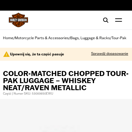
web accessibility
Home
Motorcycle Parts & Accessories
Bags, Luggage & Racks
Tour-Pak
/
/
/
Sprawdź dopasowanie
Upewnij się, że ta część pasuje
COLOR-MATCHED CHOPPED TOUR-
PAK LUGGAGE – WHISKEY
NEAT/RAVEN METALLIC
Część | Numer SKU: 53000650EWU