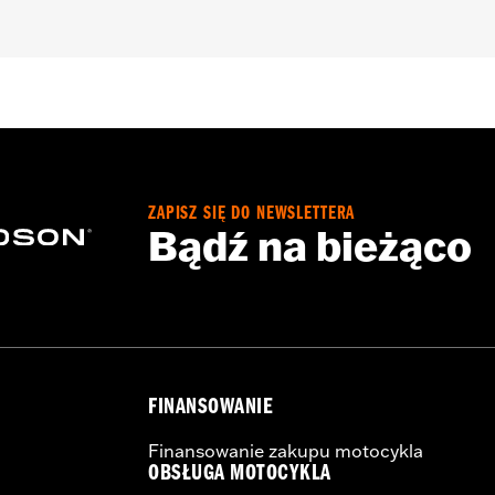
ts
– Go to
www.h-d.com/warranty
for full details
ZAPISZ SIĘ DO NEWSLETTERA
Bądź na bieżąco
FINANSOWANIE
Finansowanie zakupu motocykla
OBSŁUGA MOTOCYKLA