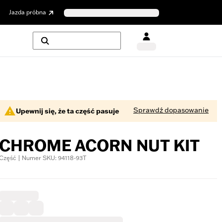
Jazda próbna
Sprawdź dopasowanie
Upewnij się, że ta część pasuje
CHROME ACORN NUT KIT
Część | Numer SKU: 94118-93T