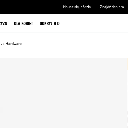
Naucz się jeździć
Znajdź dealera
ZYZN
DLA KOBIET
ODKRYJ H-D
ive Hardware