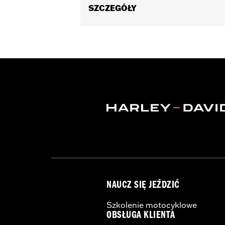
SZCZEGÓŁY
Universal Fitment.
Sold In Units:
Each
In the Box:
5 chrome-plated acorn nu
WARRANTY:
1 year limited warranty 
NAUCZ SIĘ JEŹDZIĆ
Szkolenie motocyklowe
OBSŁUGA KLIENTA