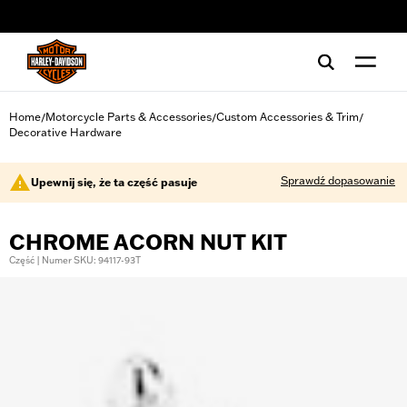
web accessibility
Home
Motorcycle Parts & Accessories
Custom Accessories & Trim
/
/
/
Decorative Hardware
Sprawdź dopasowanie
Upewnij się, że ta część pasuje
CHROME ACORN NUT KIT
Część | Numer SKU: 94117-93T