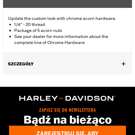
Update the custom look with chrome acorn hardware.
1/4" - 20 thread
Package of 5 acorn nuts
See your dealer for more information about the
complete line of Chrome Hardware
SZCZEGÓŁY
Universal Fitment.
Sold In Units:
Each
In the Box:
5 chrome-plated acorn nuts
WARRANTY:
1 year limited warranty – Go to
www.h-
d.com/warranty
for full details
ZAPISZ SIĘ DO NEWSLETTERA
Bądź na bieżąco
ZAREJESTRUJ SIĘ, ABY