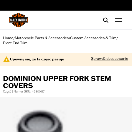
web accessibility
Home
Motorcycle Parts & Accessories
Custom Accessories & Trim
/
/
/
Front End Trim
Sprawdź dopasowanie
Upewnij się, że ta część pasuje
DOMINION UPPER FORK STEM
COVERS
Część | Numer SKU: 45800117