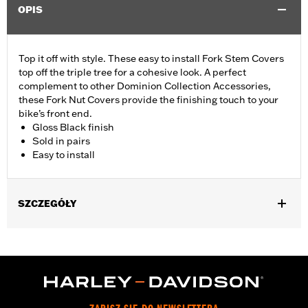
OPIS
Top it off with style. These easy to install Fork Stem Covers
top off the triple tree for a cohesive look. A perfect
complement to other Dominion Collection Accessories,
these Fork Nut Covers provide the finishing touch to your
bike’s front end.
Gloss Black finish
Sold in pairs
Easy to install
SZCZEGÓŁY
Fits ’06-’17 Dyna® models and ’18-later Softail models (except
FLSB, FXDRS, FXFB, FXFBS, FXLRS and FXLRST). Also fits
’88-’13 XL (except XL1200CX, XL1200X, XL883N) ’95-’05 FXD,
’93-’05 FXDL, ’16-later FXDLS, ’94-’05 FXDS-CONV and ’90-’17
FLS, FLSS, FLSTF, FLSTFB, FLSTFBS and FLSTN and ’86-’17
FLSTC models.