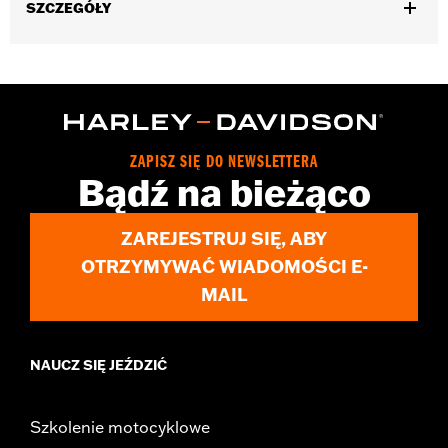
SZCZEGÓŁY
Fits '21-later Revolution Max engine-equipped models.
Installation Instructions
Collection:
'66 Collection
Sold In Units:
Each
In the Box:
Alternator Plug Cover, O-ring and installation
ZAPISZ SIĘ DO NEWSLETTERA
instructions
Bądź na bieżąco
WARRANTY:
,,,,,,,,,,,,,,,,,,,,,,,,,,,,,,,,,,,,,,,,,,,,,,,,,,,,,,,,,,,,,,,,,,,
ZAREJESTRUJ SIĘ, ABY
OTRZYMYWAĆ WIADOMOŚCI E-
MAIL
NAUCZ SIĘ JEŹDZIĆ
Szkolenie motocyklowe