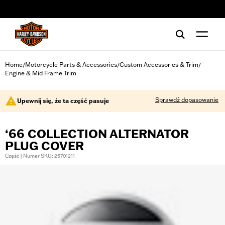
web accessibility
Home
Motorcycle Parts & Accessories
Custom Accessories & Trim
/
/
/
Engine & Mid Frame Trim
Sprawdź dopasowanie
Upewnij się, że ta część pasuje
‘66 COLLECTION ALTERNATOR
PLUG COVER
Część | Numer SKU: 25701211