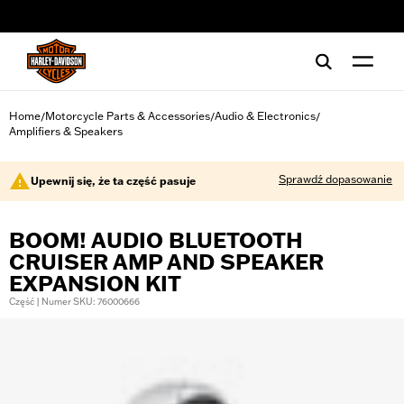
web accessibility
Home
Motorcycle Parts & Accessories
Audio & Electronics
/
/
/
Amplifiers & Speakers
Sprawdź dopasowanie
Upewnij się, że ta część pasuje
BOOM! AUDIO BLUETOOTH
CRUISER AMP AND SPEAKER
EXPANSION KIT
Część | Numer SKU: 76000666