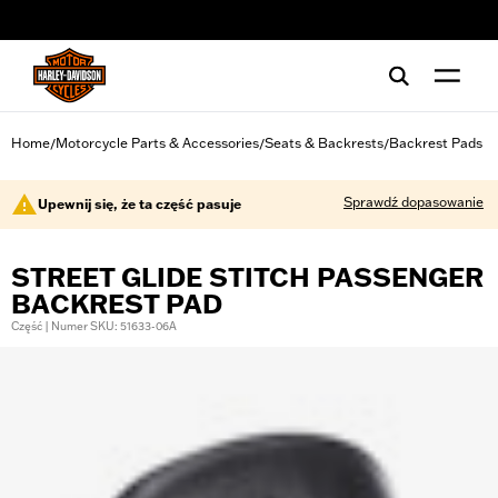
web accessibility
Home
Motorcycle Parts & Accessories
Seats & Backrests
Backrest Pads
/
/
/
Sprawdź dopasowanie
Upewnij się, że ta część pasuje
STREET GLIDE STITCH PASSENGER
BACKREST PAD
Część | Numer SKU: 51633-06A