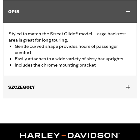
OPIS
Styled to match the Street Glide® model. Large backrest
area is great for long touring.
Gentle curved shape provides hours of passenger
comfort
Easily attaches to a wide variety of sissy bar uprights
Includes the chrome mounting bracket
SZCZEGÓŁY
Fits Standard-Height H-D® Detachables™ Passenger Sissy Bar
Uprights P/N 52300324, 52627-09A, 54247-09A, 52933-97C or
52805-97B, Tall H-D® Detachables™ Passenger Sissy Bar
Upright P/N 52723-06A, Premium H-D® Detachables™ Sissy Bar
Upright P/N 52300257 or 52300258 and Quick Release Sissy
Bar Upright 52300415 and 52300324A. Also fits '18-later Softail®
models equipped with Short or Standard Height HoldFast Sissy