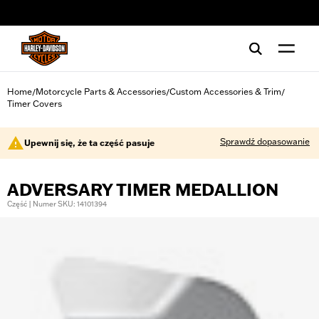
web accessibility
Home
Motorcycle Parts & Accessories
Custom Accessories & Trim
/
/
/
Timer Covers
Sprawdź dopasowanie
Upewnij się, że ta część pasuje
ADVERSARY TIMER MEDALLION
Część | Numer SKU: 14101394