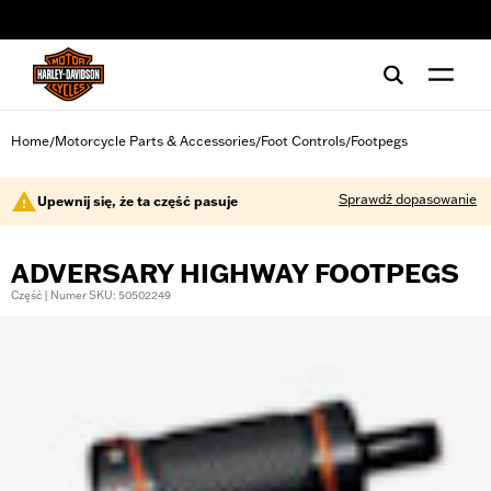
web accessibility
Home
Motorcycle Parts & Accessories
Foot Controls
Footpegs
/
/
/
Sprawdź dopasowanie
Upewnij się, że ta część pasuje
ADVERSARY HIGHWAY FOOTPEGS
Część | Numer SKU: 50502249