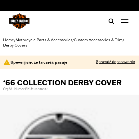
web accessibility
Home
Motorcycle Parts & Accessories
Custom Accessories & Trim
/
/
/
Derby Covers
Sprawdź dopasowanie
Upewnij się, że ta część pasuje
‘66 COLLECTION DERBY COVER
Część | Numer SKU: 25701209