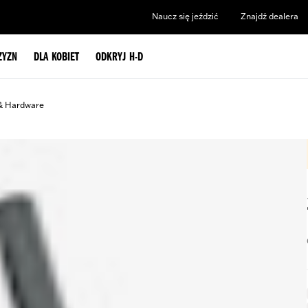
Naucz się jeździć
Znajdź dealera
ZYZN
DLA KOBIET
ODKRYJ H-D
& Hardware