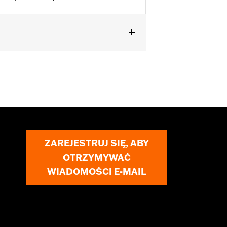
out ABS brakes.
ZAREJESTRUJ SIĘ, ABY
OTRZYMYWAĆ
WIADOMOŚCI E-MAIL