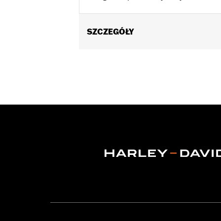
SZCZEGÓŁY
Fits '15-later XG (except XG750A), '0
Position On Bike:
Front
Sold In Units:
Each
In the Box:
Bearings, spacers and ins
WARRANTY:
1 year limited warranty 