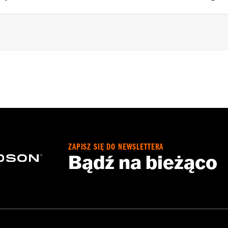
8-later XL without ABS brakes and '13-'17 FXSB models with
truction sheet
– Go to
www.h-d.com/warranty
for full details
ZAPISZ SIĘ DO NEWSLETTERA
Bądź na bieżąco