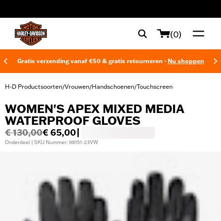
web accessibility
(0)
Gratis verzending vanaf €50 & gratis retourneren -
Nu shoppen
H-D Productsoorten
Vrouwen
Handschoenen
Touchscreen
/
/
/
WOMEN'S APEX MIXED MEDIA
WATERPROOF GLOVES
€ 130,00
€ 65,00
|
Onderdeel | SKU Nummer: 98151-23VW