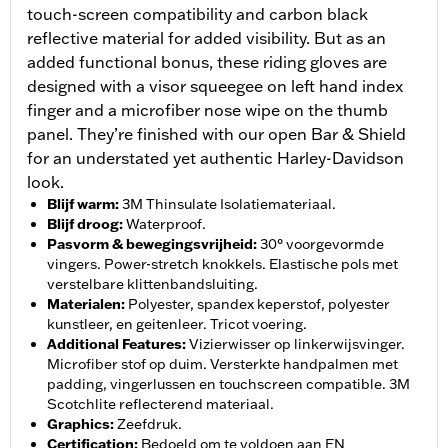
touch-screen compatibility and carbon black
reflective material for added visibility. But as an
added functional bonus, these riding gloves are
designed with a visor squeegee on left hand index
finger and a microfiber nose wipe on the thumb
panel. They’re finished with our open Bar & Shield
for an understated yet authentic Harley-Davidson
look.
Blijf warm
:
3M Thinsulate Isolatiemateriaal.
Blijf droog
:
Waterproof.
Pasvorm & bewegingsvrijheid
:
30° voorgevormde
vingers. Power-stretch knokkels. Elastische pols met
verstelbare klittenbandsluiting.
Materialen
:
Polyester, spandex keperstof, polyester
kunstleer, en geitenleer. Tricot voering.
Additional Features
:
Vizierwisser op linkerwijsvinger.
Microfiber stof op duim. Versterkte handpalmen met
padding, vingerlussen en touchscreen compatible. 3M
Scotchlite reflecterend materiaal.
Graphics
:
Zeefdruk.
Certification
:
Bedoeld om te voldoen aan EN