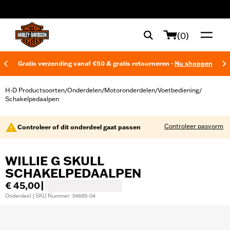
web accessibility
(0)
Gratis verzending vanaf €50 & gratis retourneren -
Nu shoppen
H-D Productsoorten
Onderdelen
Motoronderdelen
Voetbediening
/
/
/
/
Schakelpedaalpen
Controleer pasvorm
Controleer of dit onderdeel gaat passen
WILLIE G SKULL
SCHAKELPEDAALPEN
€ 45,00
|
Onderdeel | SKU Nummer: 34689-04