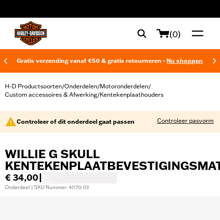
web accessibility
(0)
Gratis verzending vanaf €50 & gratis retourneren -
Nu shoppen
H-D Productsoorten
Onderdelen
Motoronderdelen
/
/
/
Custom accessoires & Afwerking
Kentekenplaathouders
/
Controleer pasvorm
Controleer of dit onderdeel gaat passen
WILLIE G SKULL
KENTEKENPLAATBEVESTIGINGSMA
€ 34,00
|
Onderdeel | SKU Nummer: 41170-03