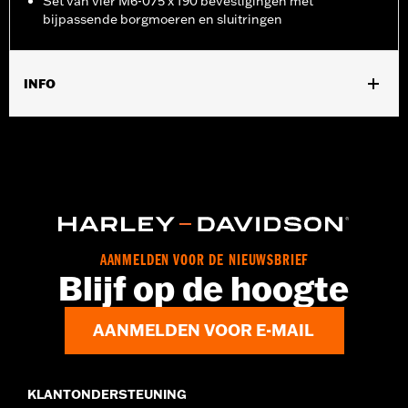
Set van vier M6-075 x 190 bevestigingen met
bijpassende borgmoeren en sluitringen
INFO
Universele pasvorm (behalve FLHTCUTG).
Collectie:
Willie G. Skull
Per stuk verkocht:
Elk
In de doos:
1/4"-20 x 3/4" bevestigingsmiddelen met
borgmoeren en sluitringen
AANMELDEN VOOR DE NIEUWSBRIEF
Blijf op de hoogte
AANMELDEN VOOR E-MAIL
KLANTONDERSTEUNING