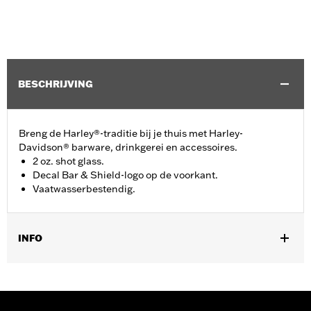
BESCHRIJVING
Breng de Harley®-traditie bij je thuis met Harley-
Davidson® barware, drinkgerei en accessoires.
2 oz. shot glass.
Decal Bar & Shield-logo op de voorkant.
Vaatwasserbestendig.
INFO
Geslacht:
Unisex
Vendor Style Nummer:
HDX-98713