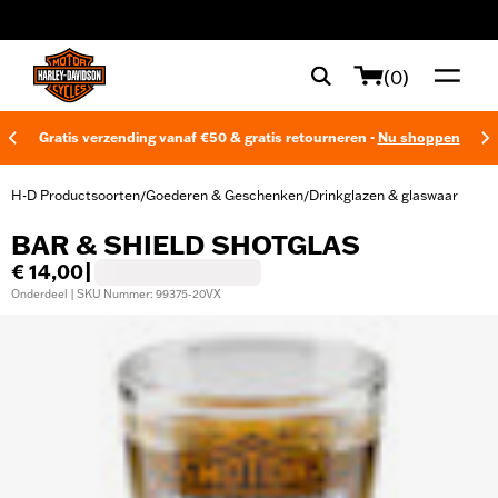
web accessibility
(0)
Gratis verzending vanaf €50 & gratis retourneren -
Nu shoppen
H-D Productsoorten
Goederen & Geschenken
Drinkglazen & glaswaar
/
/
BAR & SHIELD SHOTGLAS
€ 14,00
|
Onderdeel | SKU Nummer: 99375-20VX