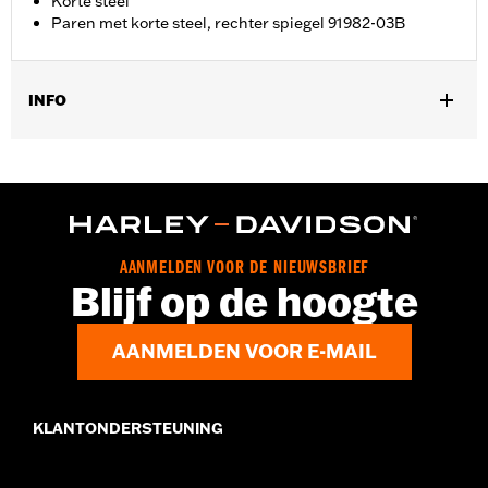
Korte steel
Paren met korte steel, rechter spiegel 91982-03B
INFO
Past op '82-later modellen (behalve '14-'16 FLHR, FLHRC,
FLHRSE, '14-later FLHTKSE, '24-later FLHX, '23-later FLHXSE,
'25-later FLHXU, '24-later FLTRX, '18-later FLTRXSE, '25-later
FLTRXRRSE, '24-later FLTRXSTSE en Revolution Max, VRSCF
en XG750A modellen). Voor Street Glide-modellen is een
afzonderlijke aanschaf van de kuipplugset P/N 57300063
AANMELDEN VOOR DE NIEUWSBRIEF
vereist. Past niet op XL1200X modellen met spiegels onder het
Blijf op de hoogte
stuur gemonteerd.
Bevestigingsstijl:
Stuurbevestiging
AANMELDEN VOOR E-MAIL
Zijde motorfiets:
Links
Per stuk verkocht:
Elk
In de doos:
Spiegel links en alle benodigde montagemateriaal
KLANTONDERSTEUNING
NOTITIES:
Harley-Davidson Motor Company kan geen
specifieke tests doen of pasvormvereisten stellen
aan elke mogelijke spiegel- en stuurcombinatie.