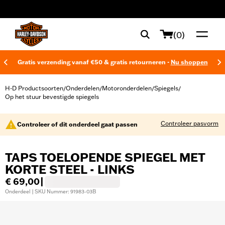
web accessibility
(0)
Gratis verzending vanaf €50 & gratis retourneren -
Nu shoppen
H-D Productsoorten
Onderdelen
Motoronderdelen
Spiegels
/
/
/
/
Op het stuur bevestigde spiegels
Controleer pasvorm
Controleer of dit onderdeel gaat passen
TAPS TOELOPENDE SPIEGEL MET
KORTE STEEL - LINKS
€ 69,00
|
Onderdeel | SKU Nummer: 91983-03B