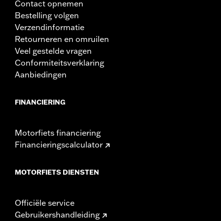
Contact opnemen
Controleer daarom na het installeren van nieuwe
spiegels of een stuur en voordat je de motorfiets gaat
Bestelling volgen
gebruiken, of de spiegels je een duidelijk zicht naar
Verzendinformatie
achteren bieden.
Retourneren en omruilen
Veel gestelde vragen
Conformiteitsverklaring
Aanbiedingen
FINANCIERING
Motorfiets financiering
Financieringscalculator
MOTORFIETS DIENSTEN
Officiële service
Gebruikershandleiding