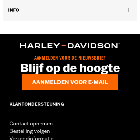
INFO
Universele montage.
Collectie:
Harley-Davidson Motor Co.
Diameter:
0.312
Materiaaldiameter maateenheid:
Inches
Per stuk verkocht:
Elk
AANMELDEN VOOR DE NIEUWSBRIEF
In de doos:
10 Inbusbouten
Blijf op de hoogte
AANMELDEN VOOR E-MAIL
KLANTONDERSTEUNING
Contact opnemen
Bestelling volgen
Verzendinformatie