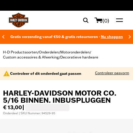
web accessibility
(0)
Gratis verzending vanaf €50 & gratis retourneren -
Nu shoppen
H-D Productsoorten
Onderdelen
Motoronderdelen
/
/
/
Custom accessoires & Afwerking
Decoratieve hardware
/
Controleer pasvorm
Controleer of dit onderdeel gaat passen
HARLEY-DAVIDSON MOTOR CO.
5/16 BINNEN. INBUSPLUGGEN
€ 13,00
|
Onderdeel | SKU Nummer: 94529-95