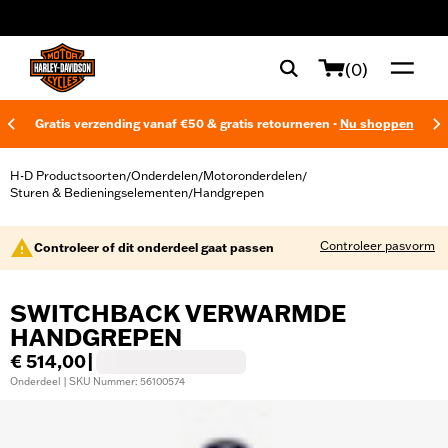
web accessibility
(0)
Gratis verzending vanaf €50 & gratis retourneren -
Nu shoppen
H-D Productsoorten
Onderdelen
Motoronderdelen
/
/
/
Sturen & Bedieningselementen
Handgrepen
/
Controleer pasvorm
Controleer of dit onderdeel gaat passen
SWITCHBACK VERWARMDE
HANDGREPEN
€ 514,00
|
Onderdeel | SKU Nummer: 56100574