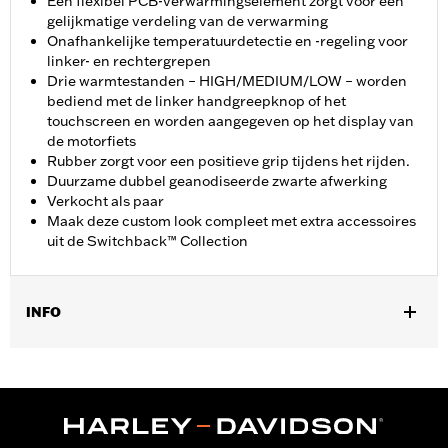
Een flexibel PCB-verwarmingselement zorgt voor een
gelijkmatige verdeling van de verwarming
Onafhankelijke temperatuurdetectie en -regeling voor
linker- en rechtergrepen
Drie warmtestanden – HIGH/MEDIUM/LOW – worden
bediend met de linker handgreepknop of het
touchscreen en worden aangegeven op het display van
de motorfiets
Rubber zorgt voor een positieve grip tijdens het rijden.
Duurzame dubbel geanodiseerde zwarte afwerking
Verkocht als paar
Maak deze custom look compleet met extra accessoires
uit de Switchback™ Collection
INFO
Past op '23-later FLHXSE, FLTRXSE, '24-later FLHX, FLTRX,
FLTRXSTSE, '25-later FLHXU, '25-later Softail (behalve FXBB en
FXBR) en '26 FLHXL, FLHXLSE, FLHXSTSE en FLTRXL
modellen. Voor de installatie op sommige '24 Street Glide- en
Road Glide-modellen is mogelijk een Digital Technician-update