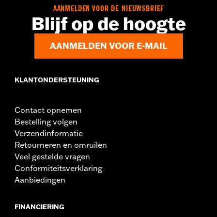
door een Harley-Davidson-dealer vereist, neem contact op met
AANMELDEN VOOR DE NIEUWSBRIEF
je plaatselijke dealer voor meer informatie.
Blijf op de hoogte
Installatie-instructies
Collectie:
Switchback
AANMELDEN VOOR E-MAIL
Diameter:
1.5
KLANTONDERSTEUNING
Contact opnemen
Bestelling volgen
Verzendinformatie
Retourneren en omruilen
Veel gestelde vragen
Conformiteitsverklaring
Aanbiedingen
FINANCIERING