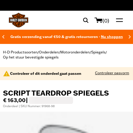
web accessibility
(0)
Gratis verzending vanaf €50 & gratis retourneren -
Nu shoppen
H-D Productsoorten
Onderdelen
Motoronderdelen
Spiegels
/
/
/
/
Op het stuur bevestigde spiegels
Controleer pasvorm
Controleer of dit onderdeel gaat passen
SCRIPT TEARDROP SPIEGELS
€ 163,00
|
Onderdeel | SKU Nummer: 91968-98