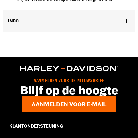
INFO
Past op '18-'24 Softail modellen. Voor modellen die niet fabriek
uitgerust zijn met een zijkap voor het afstellen van de
voorbelasting is een afzonderlijke aankoop van P/N 54000321
vereist.
Installatie-instructies
NOTITIES:
Service for these parts is recommended every
approximately 18,600 miles (30,000 km) or 3 years.
AANMELDEN VOOR DE NIEUWSBRIEF
Blijf op de hoogte
AANMELDEN VOOR E-MAIL
KLANTONDERSTEUNING