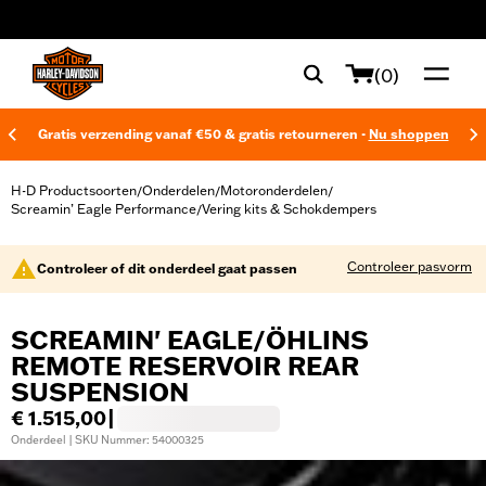
web accessibility
(0)
Gratis verzending vanaf €50 & gratis retourneren -
Nu shoppen
H-D Productsoorten
Onderdelen
Motoronderdelen
/
/
/
Screamin’ Eagle Performance
Vering kits & Schokdempers
/
Controleer pasvorm
Controleer of dit onderdeel gaat passen
SCREAMIN' EAGLE/ÖHLINS
REMOTE RESERVOIR REAR
SUSPENSION
€ 1.515,00
|
Onderdeel | SKU Nummer: 54000325