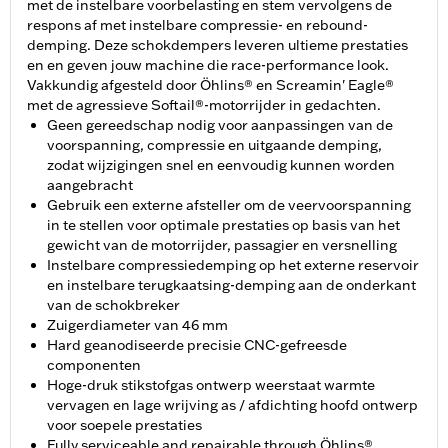
met de instelbare voorbelasting en stem vervolgens de
respons af met instelbare compressie- en rebound-
demping. Deze schokdempers leveren ultieme prestaties
en en geven jouw machine die race-performance look.
Vakkundig afgesteld door Öhlins® en Screamin' Eagle®
met de agressieve Softail®-motorrijder in gedachten.
Geen gereedschap nodig voor aanpassingen van de
voorspanning, compressie en uitgaande demping,
zodat wijzigingen snel en eenvoudig kunnen worden
aangebracht
Gebruik een externe afsteller om de veervoorspanning
in te stellen voor optimale prestaties op basis van het
gewicht van de motorrijder, passagier en versnelling
Instelbare compressiedemping op het externe reservoir
en instelbare terugkaatsing-demping aan de onderkant
van de schokbreker
Zuigerdiameter van 46 mm
Hard geanodiseerde precisie CNC-gefreesde
componenten
Hoge-druk stikstofgas ontwerp weerstaat warmte
vervagen en lage wrijving as / afdichting hoofd ontwerp
voor soepele prestaties
Fully serviceable and repairable through Öhlins®