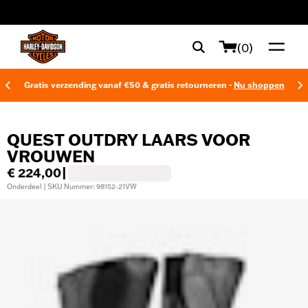
web accessibility
(0)
Gratis verzending vanaf €50 & gratis retourneren -
Nu shoppen
QUEST OUTDRY LAARS VOOR
VROUWEN
€ 224,00
|
Onderdeel | SKU Nummer: 98152-21VW