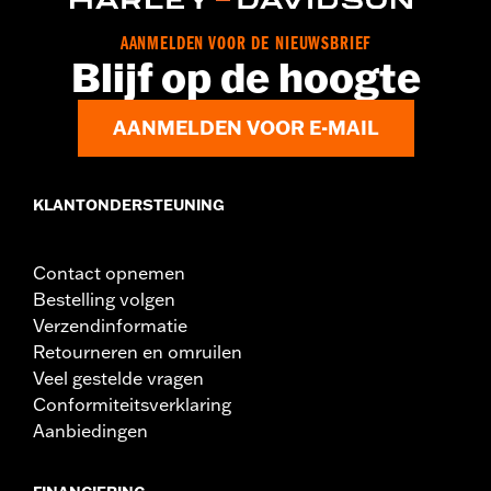
GARANTIE:
REV’IT! fabrieksgarantie – Ga naar
www.h-
d.com/warranty
voor meer info
AANMELDEN VOOR DE NIEUWSBRIEF
Herkomst:
Geïmporteerd
Blijf op de hoogte
AANMELDEN VOOR E-MAIL
KLANTONDERSTEUNING
Contact opnemen
Bestelling volgen
Verzendinformatie
Retourneren en omruilen
Veel gestelde vragen
Conformiteitsverklaring
Aanbiedingen