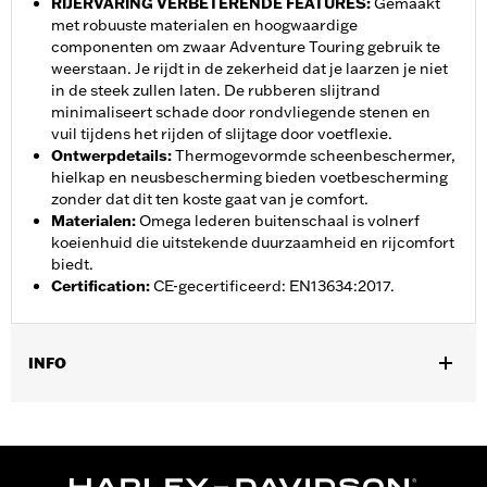
RIJERVARING VERBETERENDE FEATURES
:
Gemaakt
met robuuste materialen en hoogwaardige
componenten om zwaar Adventure Touring gebruik te
weerstaan. Je rijdt in de zekerheid dat je laarzen je niet
in de steek zullen laten. De rubberen slijtrand
minimaliseert schade door rondvliegende stenen en
vuil tijdens het rijden of slijtage door voetflexie.
Ontwerpdetails
:
Thermogevormde scheenbeschermer,
hielkap en neusbescherming bieden voetbescherming
zonder dat dit ten koste gaat van je comfort.
Materialen
:
Omega lederen buitenschaal is volnerf
koeienhuid die uitstekende duurzaamheid en rijcomfort
biedt.
Certification
:
CE-gecertificeerd: EN13634:2017.
INFO
Geslacht:
Vrouwen
Collectie:
Genuine Motorclothes
,
Functionele features:
Waterdicht
Luchtdoorlatend