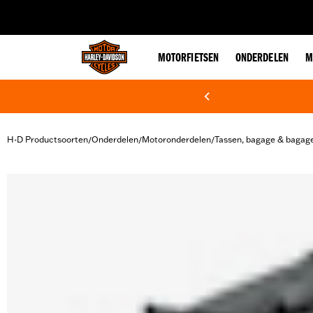
web accessibility
MOTORFIETSEN
ONDERDELEN
M
H-D Productsoorten
Onderdelen
Motoronderdelen
Tassen, bagage & bagag
/
/
/