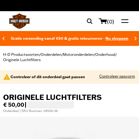
web accessibility
(0)
Gratis verzending vanaf €50 & gratis retourneren -
Nu shoppen
H-D Productsoorten
Onderdelen
Motoronderdelen
Onderhoud
/
/
/
/
Originele Luchtfilters
Controleer pasvorm
Controleer of dit onderdeel gaat passen
ORIGINELE LUCHTFILTERS
€ 50,00
|
Onderdeel | SKU Nummer: 29509-06