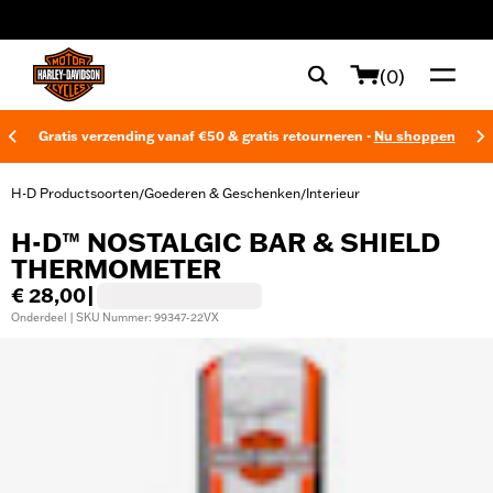
web accessibility
(0)
Gratis verzending vanaf €50 & gratis retourneren -
Nu shoppen
H-D Productsoorten
Goederen & Geschenken
Interieur
/
/
H-D™ NOSTALGIC BAR & SHIELD
THERMOMETER
€ 28,00
|
Onderdeel | SKU Nummer: 99347-22VX