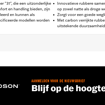
r "31", die een uitzonderlijke
Innovatieve rubbere samen
rt en handling bieden, zijn
op zowel natte als droge 
lleerd en kunnen als
Zorgt voor een goede wegl
cificeerde modellen worden
Met carbon verrijkte rubbe
uitstekende duurzaamheid 
lve FLD, FXDF, FXDFSE en '10-'17 FXDWG). Standaard op '1
AANMELDEN VOOR DE NIEUWSBRIEF
Blijf op de hoogt
nd H-D® goedgekeurde banden. Raadpleeg een H-D® dealer.
ruik van goedgekeurde banden van verschillende fabrikante