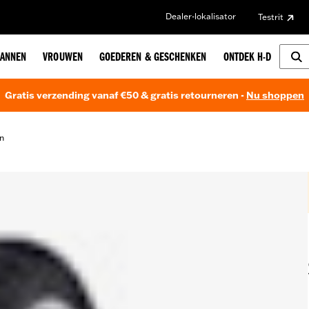
Dealer-lokalisator
Testrit
ANNEN
VROUWEN
GOEDEREN & GESCHENKEN
ONTDEK H-D
Gratis verzending vanaf €50 & gratis retourneren -
Nu shoppen
n