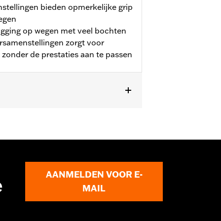
stellingen bieden opmerkelijke grip
wegen
igging op wegen met veel bochten
rsamenstellingen zorgt voor
zonder de prestaties aan te passen
0-'17 Dyna® modellen.
AANMELDEN VOOR E-
e
MAIL
 Het gebruik van niet-goedgekeurde
n op dezelfde motorfiets kan de