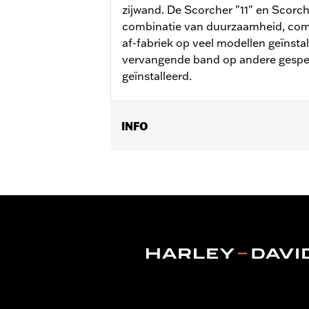
zijwand. De Scorcher "11" en Scorche
combinatie van duurzaamheid, comfo
af-fabriek op veel modellen geïnsta
vervangende band op andere gespe
geïnstalleerd.
INFO
Past op '06-'17 Dyna® modellen (beha
Positie op de motorfiets:
Achter
Per stuk verkocht:
Elk
In de doos:
Band, zonder toebehoren
Wielmaat:
4.50 x 17
Wielmaat maateenheid:
Inches
Bandenmaat:
160/70B17
Draad:
Scorcher 31
WAARSCHUWING:
Gebruik uitsluite
banden of het geb