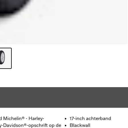
d Michelin® - Harley-
17-inch achterband
y-Davidson®-opschrift op de
Blackwall