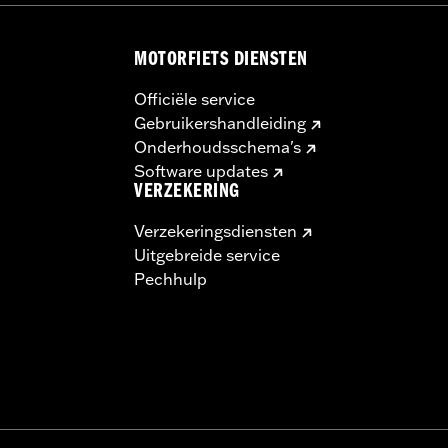
beïnvloeden, wat kan leiden tot ernstig of dodelijk letsel.
 gebruik van goedgekeurde Michelin- en Dunlop-binnenband
MOTORFIETS DIENSTEN
Officiële service
Gebruikershandleiding
Onderhoudsschema's
Software updates
VERZEKERING
Verzekeringsdiensten
Uitgebreide service
Pechhulp