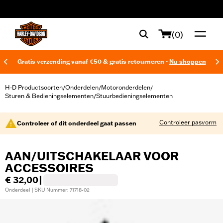
web accessibility
(0)
Gratis verzending vanaf €50 & gratis retourneren -
Nu shoppen
H-D Productsoorten
Onderdelen
Motoronderdelen
/
/
/
Sturen & Bedieningselementen
Stuurbedieningselementen
/
Controleer pasvorm
Controleer of dit onderdeel gaat passen
AAN/UITSCHAKELAAR VOOR
ACCESSOIRES
€ 32,00
|
Onderdeel | SKU Nummer: 71718-02