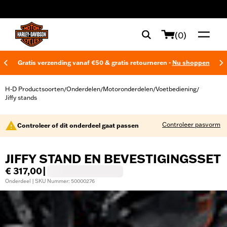
web accessibility
(0)
Gratis verzending vanaf €50 & gratis retourneren -
Nu shoppen
H-D Productsoorten
Onderdelen
Motoronderdelen
Voetbediening
/
/
/
/
Jiffy stands
Controleer pasvorm
Controleer of dit onderdeel gaat passen
JIFFY STAND EN BEVESTIGINGSSET
€ 317,00
|
Onderdeel | SKU Nummer: 50000276