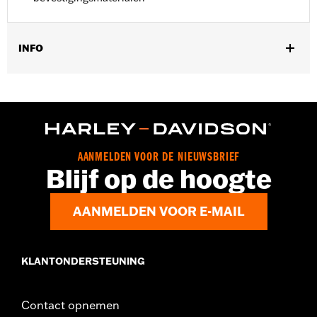
INFO
Past op '07-later Touring-modellen (behalve FLHTCUL,
FLHTKL, FLHT en '25-later FLTRXRRSE).
Installatie-instructies
AANMELDEN VOOR DE NIEUWSBRIEF
Blijf op de hoogte
AANMELDEN VOOR E-MAIL
KLANTONDERSTEUNING
Contact opnemen