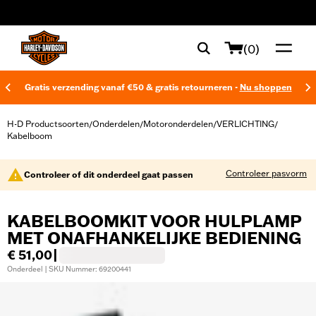
web accessibility
(0)
Gratis verzending vanaf €50 & gratis retourneren -
Nu shoppen
H-D Productsoorten
Onderdelen
Motoronderdelen
VERLICHTING
/
/
/
/
Kabelboom
Controleer pasvorm
Controleer of dit onderdeel gaat passen
KABELBOOMKIT VOOR HULPLAMP
MET ONAFHANKELIJKE BEDIENING
€ 51,00
|
Onderdeel | SKU Nummer: 69200441