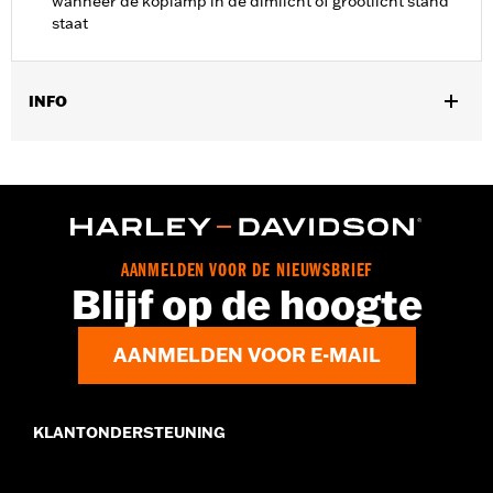
wanneer de koplamp in de dimlicht of grootlicht stand
staat
INFO
Past op '98-'13 Electra Glide®, Street Glide® en Trike modellen
voorzien van hulpverlichting.
Installatie-instructies
Per stuk verkocht:
Elk
In de doos:
Kabelboom en installatie-instructies
AANMELDEN VOOR DE NIEUWSBRIEF
Blijf op de hoogte
AANMELDEN VOOR E-MAIL
KLANTONDERSTEUNING