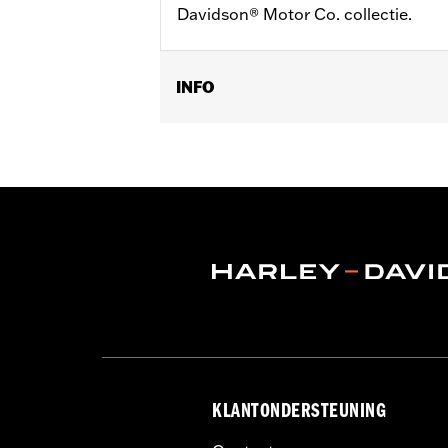
Davidson® Motor Co. collectie.
INFO
Past op '16-later Touring (behalve '2
Touring en Trike modellen uitgerust 
Installatie-instructies
Collectie:
Harley-Davidson Motor Co
Per stuk verkocht:
Elk
Materiaal:
Gegoten aluminium
In de doos:
Koppelingsdeksel en verc
GARANTIE:
,,,,,,,,,,,,,,,,,,,,,,,,,,,,,,,,,,,,,,,,,,,,,,,,,
NOTITIES:
Bij het verwijderen en ins
om informatie.
KLANTONDERSTEUNING