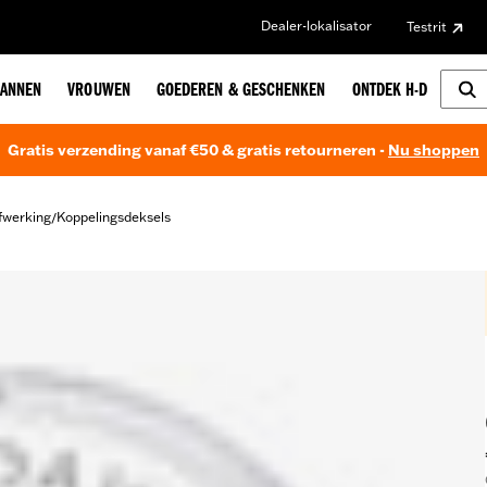
Dealer-lokalisator
Testrit
ANNEN
VROUWEN
GOEDEREN & GESCHENKEN
ONTDEK H-D
Gratis verzending vanaf €50 & gratis retourneren -
Nu shoppen
fwerking
Koppelingsdeksels
/