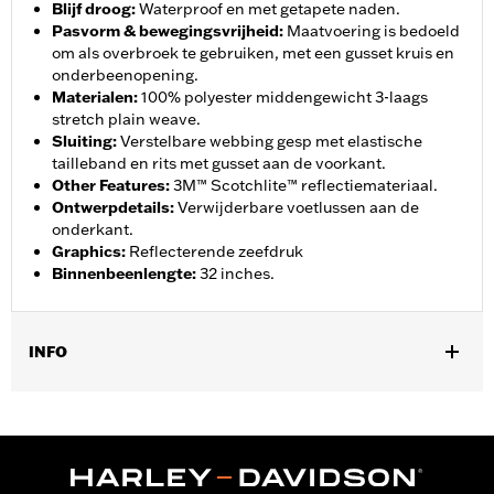
Blijf droog
:
Waterproof en met getapete naden.
Pasvorm & bewegingsvrijheid
:
Maatvoering is bedoeld
om als overbroek te gebruiken, met een gusset kruis en
onderbeenopening.
Materialen
:
100% polyester middengewicht 3-laags
stretch plain weave.
Sluiting
:
Verstelbare webbing gesp met elastische
tailleband en rits met gusset aan de voorkant.
Other Features
:
3M™ Scotchlite™ reflectiemateriaal.
Ontwerpdetails
:
Verwijderbare voetlussen aan de
onderkant.
Graphics
:
Reflecterende zeefdruk
Binnenbeenlengte
:
32 inches.
INFO
Geslacht:
Vrouwen
,
,
Functionele features:
Waterdicht
Getapete naden
Reflecterend
GARANTIE:
2 jaar beperkte garantie – Ga naar
www.h-