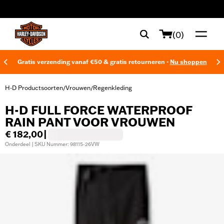
web accessibility
(0)
Gratis verzending vanaf €50 & gratis retourneren -
Nu shoppen
H-D Productsoorten
Vrouwen
Regenkleding
/
/
H-D FULL FORCE WATERPROOF
RAIN PANT VOOR VROUWEN
€ 182,00
|
Onderdeel | SKU Nummer: 98115-26VW