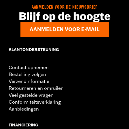
d.com/warranty
voor meer informatie
AANMELDEN VOOR DE NIEUWSBRIEF
Herkomst:
Geïmporteerd
Blijf op de hoogte
AANMELDEN VOOR E-MAIL
KLANTONDERSTEUNING
Contact opnemen
Bestelling volgen
Verzendinformatie
Retourneren en omruilen
Veel gestelde vragen
Conformiteitsverklaring
Aanbiedingen
FINANCIERING