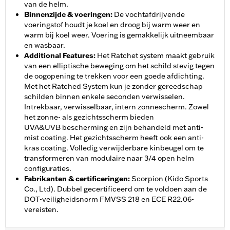
van de helm.
Binnenzijde & voeringen
:
De vochtafdrijvende
voeringstof houdt je koel en droog bij warm weer en
warm bij koel weer. Voering is gemakkelijk uitneembaar
en wasbaar.
Additional Features
:
Het Ratchet system maakt gebruik
van een elliptische beweging om het schild stevig tegen
de oogopening te trekken voor een goede afdichting.
Met het Ratched System kun je zonder gereedschap
schilden binnen enkele seconden verwisselen.
Intrekbaar, verwisselbaar, intern zonnescherm. Zowel
het zonne- als gezichtsscherm bieden
UVA&UVB bescherming en zijn behandeld met anti-
mist coating. Het gezichtsscherm heeft ook een anti-
kras coating. Volledig verwijderbare kinbeugel om te
transformeren van modulaire naar 3/4 open helm
configuraties.
Fabrikanten & certificeringen
:
Scorpion (Kido Sports
Co., Ltd). Dubbel gecertificeerd om te voldoen aan de
DOT-veiligheidsnorm FMVSS 218 en ECE R22.06-
vereisten.