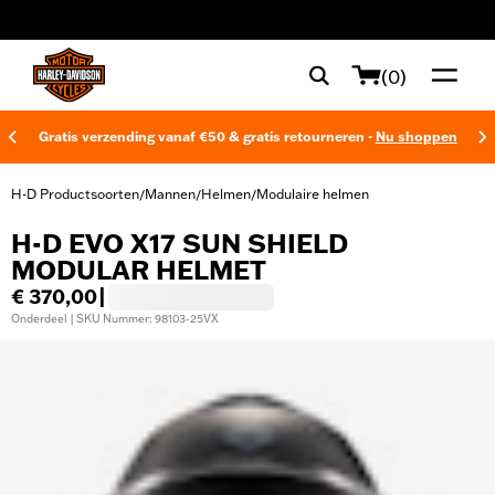
web accessibility
(0)
Gratis verzending vanaf €50 & gratis retourneren -
Nu shoppen
H-D Productsoorten
Mannen
Helmen
Modulaire helmen
/
/
/
H-D EVO X17 SUN SHIELD
MODULAR HELMET
€ 370,00
|
Onderdeel | SKU Nummer: 98103-25VX