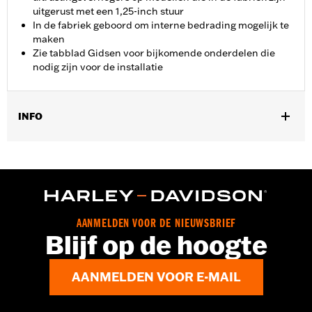
uitgerust met een 1,25-inch stuur
In de fabriek geboord om interne bedrading mogelijk te
maken
Zie tabblad Gidsen voor bijkomende onderdelen die
nodig zijn voor de installatie
INFO
Past op '14-'20 Road King behalve voertuigen met H-D
afneembare vierpunts-montageset. Voor modellen die
oorspronkelijk zijn uitgerust met een stuur van 1,0 duimen, is
een afzonderlijke aankoop van een stuurverhogerset van 1,25
duimen vereist. Voor alle modellen moeten aanvullende
montage-onderdelen afzonderlijk worden aangeschaft.
AANMELDEN VOOR DE NIEUWSBRIEF
Installatie-instructies
Blijf op de hoogte
Harley-Davidson Handlebar Installation
Requirements
AANMELDEN VOOR E-MAIL
Basisbreedte:
11.0
Basisbreedte maateenheid:
Inches