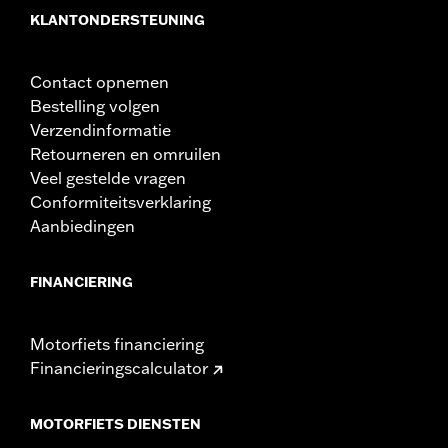
Ribbel hart-hart:
3.54
KLANTONDERSTEUNING
Ribbel hart-hart maateenheid:
Inches
Diameter:
1.25
Apart verkocht:
Extra installatiecomponenten
Contact opnemen
Materiaaldiameter maateenheid:
Inches
Bestelling volgen
Per stuk verkocht:
Elk
Verzendinformatie
Materiaal:
Staal
Retourneren en omruilen
In de doos:
Stuur, aluminium isolatoren (4), installatie-
Veel gestelde vragen
instructies
Conformiteitsverklaring
Pullback:
3.71
Aanbiedingen
Pullback maateenheid:
Inches
Velghoogte maateenheid:
Inches
FINANCIERING
Van punt naar punt:
35.44
Van punt naar punt maateenheid:
Inches
NOTITIES:
Voor de installatie van sommige sturen en
Motorfiets financiering
stuurverhogers kan voor sommige modellen een
Financieringscalculator
andere koppelings- en/of gaskabel en remleiding
nodig zijn. De hoogte van het stuur is op veel locaties
gereguleerd. Controleer lokale wetgeving om te
MOTORFIETS DIENSTEN
garanderen dat je motorfiets voldoet aan de van