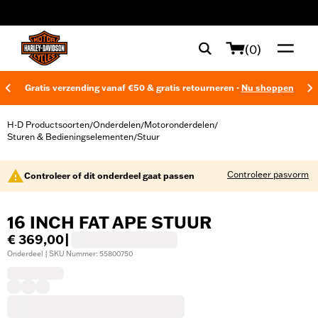
web accessibility
(0)
Gratis verzending vanaf €50 & gratis retourneren -
Nu shoppen
H-D Productsoorten
Onderdelen
Motoronderdelen
/
/
/
Sturen & Bedieningselementen
Stuur
/
Controleer pasvorm
Controleer of dit onderdeel gaat passen
16 INCH FAT APE STUUR
€ 369,00
|
Onderdeel | SKU Nummer: 55800750