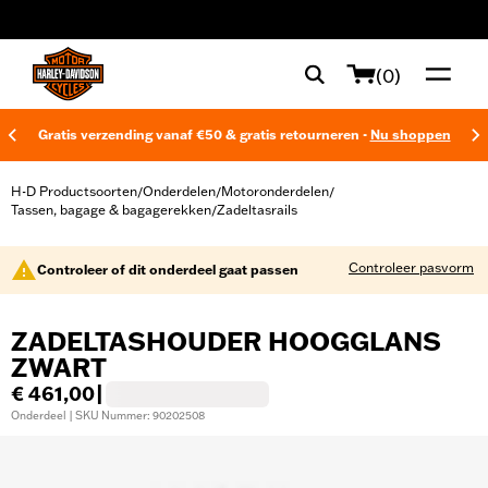
web accessibility
(0)
Gratis verzending vanaf €50 & gratis retourneren -
Nu shoppen
H-D Productsoorten
Onderdelen
Motoronderdelen
/
/
/
Tassen, bagage & bagagerekken
Zadeltasrails
/
Controleer pasvorm
Controleer of dit onderdeel gaat passen
ZADELTASHOUDER HOOGGLANS
ZWART
€ 461,00
|
Onderdeel | SKU Nummer: 90202508